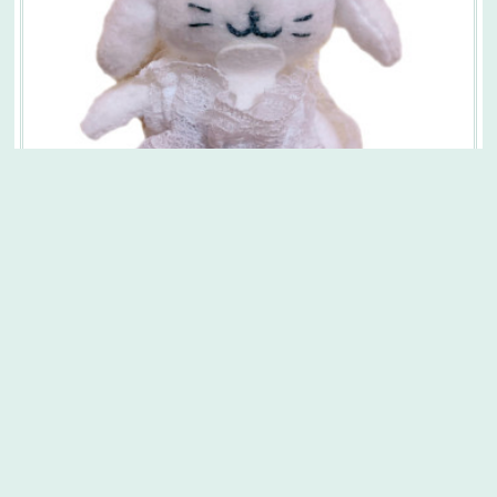
Copyright ©
2026
月森楓|KAEDE TSUKIMORI
.
CHARACTER
かみたま不思議なかわいい魔法つかい。 お父さんの立派
なひげにあこがれて、ソフトクリームをつけているみた
い。誕生日：11月29日