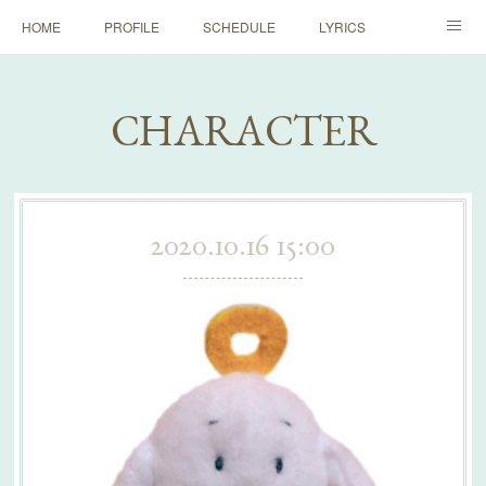
HOME
PROFILE
SCHEDULE
LYRICS
HISTORY
DICTIONARY
RULE
STORE
CHARACTER
FAN CLUB
早朝ミニワンマン
2020.10.16 15:00