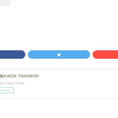
|KAEDE TSUKIMORI
Idol /Japan/Tokyo
フォロー