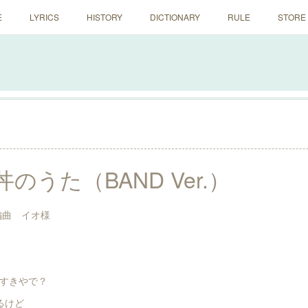
E
LYRICS
HISTORY
DICTIONARY
RULE
STORE
のうた（BAND Ver.）
編曲 イオ様
すきやで？
るけど