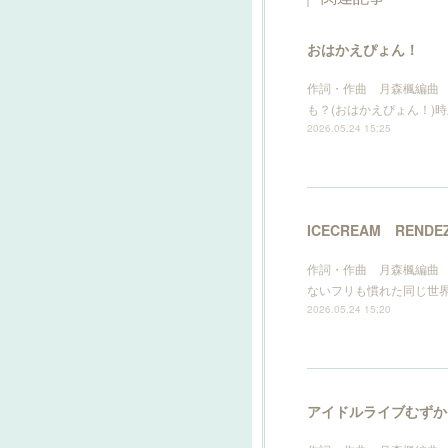
おはかえぴょん！
作詞・作曲 月森楓編曲 
も？(おはかえぴょん！)時
2026.05.24 15:25
ICECREAM RENDE
作詞・作曲 月森楓編曲 I
ないフリも慣れた同じ世
2026.05.24 15:20
アイドルライブむずか