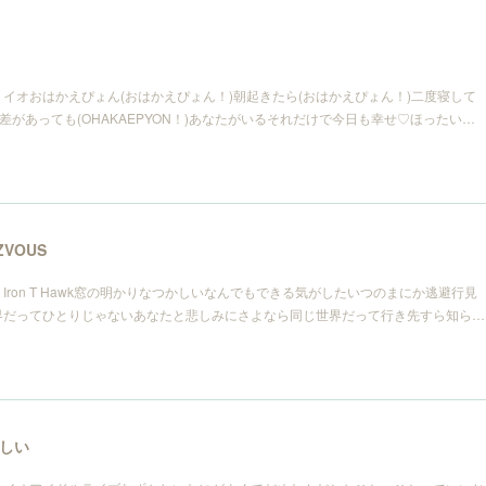
イオおはかえぴょん(おはかえぴょん！)朝起きたら(おはかえぴょん！)二度寝して
差があっても(OHAKAEPYON！)あなたがいるそれだけで今日も幸せ♡ほったい…
ZVOUS
ron T Hawk窓の明かりなつかしいなんでもできる気がしたいつのまにか逃避行見
界だってひとりじゃないあなたと悲しみにさよなら同じ世界だって行き先すら知ら…
しい