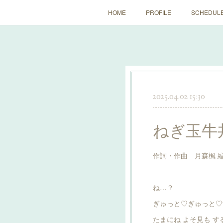
HOME
PROFILE
SCHEDUL
2025.04.02 15:30
ねぎ玉牛丼
作詞・作曲 月森楓 
ね…？
ぎゅっと♡ぎゅっと♡
たまにね よそ見も す