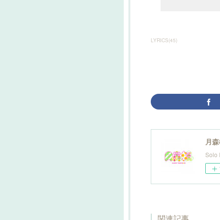
LYRICS
(
45
)
月森楓
Solo 
関連記事