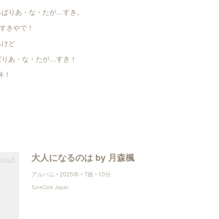
っぱりあ・な・たが…すき。
すきやで！
るけど
ぱりあ・な・たが…すき！
 丼！
大人になるのは by 月森楓
アルバム • 2025年 • 7曲 • 10分
TuneCore Japan