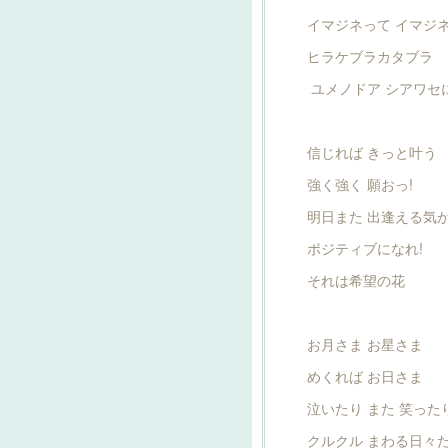
イマジネって イマジ
ヒラケブラカタブラ
ユメノドア シアワセ
信じれば きっと叶う
強く強く 願おっ!
明日また 出逢える気
ポジティブになれ!
それは希望の花
お月さま お星さま
めくれば お日さま
泣いたり また 笑った
クルクル まわる日々