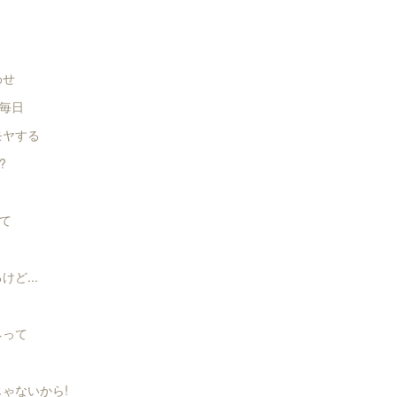
わせ
毎日
モヤする
?
て
ど...
ネって
じゃないから!