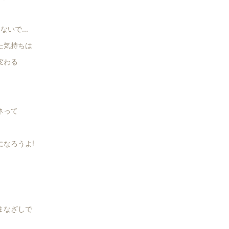
ないで...
た気持ちは
変わる
ネって
になろうよ!
まなざしで