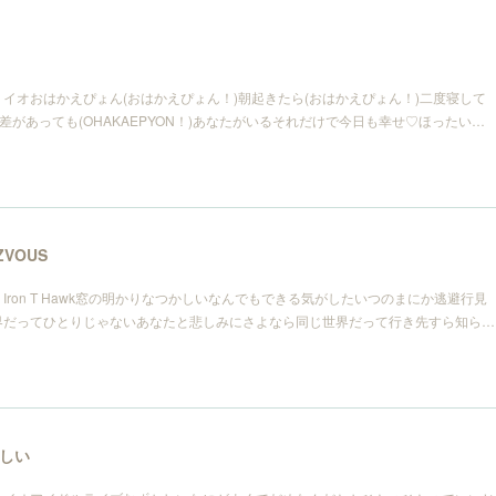
イオおはかえぴょん(おはかえぴょん！)朝起きたら(おはかえぴょん！)二度寝して
差があっても(OHAKAEPYON！)あなたがいるそれだけで今日も幸せ♡ほったい…
ZVOUS
ron T Hawk窓の明かりなつかしいなんでもできる気がしたいつのまにか逃避行見
界だってひとりじゃないあなたと悲しみにさよなら同じ世界だって行き先すら知ら…
しい