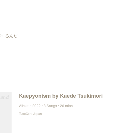
がするんだ
Kaepyonism by Kaede Tsukimori
Album • 2022 • 8 Songs • 26 mins
TuneCore Japan