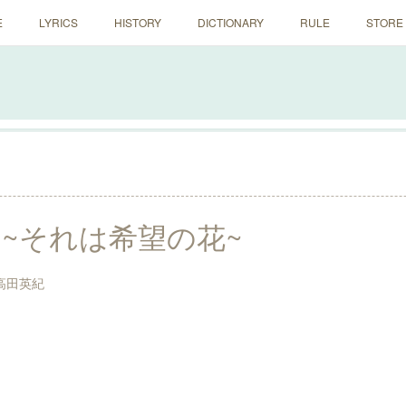
E
LYRICS
HISTORY
DICTIONARY
RULE
STORE
NE ~それは希望の花~
高田英紀
ト