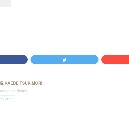
|KAEDE TSUKIMORI
Idol /Japan/Tokyo
フォロー